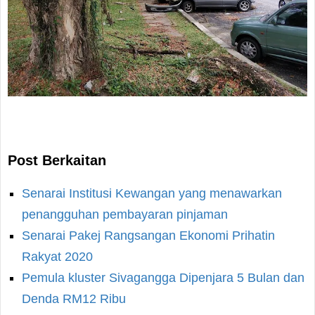
Post Berkaitan
Senarai Institusi Kewangan yang menawarkan
penangguhan pembayaran pinjaman
Senarai Pakej Rangsangan Ekonomi Prihatin
Rakyat 2020
Pemula kluster Sivagangga Dipenjara 5 Bulan dan
Denda RM12 Ribu