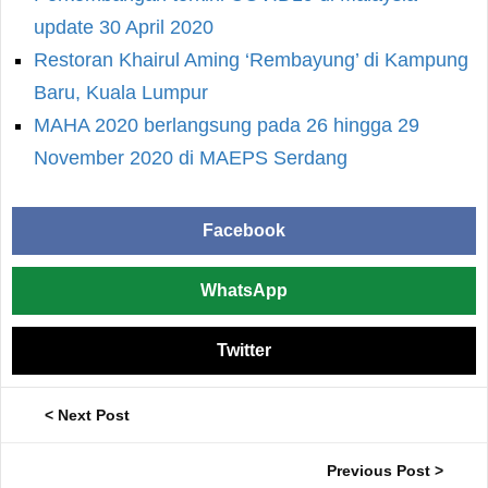
update 30 April 2020
Restoran Khairul Aming ‘Rembayung’ di Kampung
Baru, Kuala Lumpur
MAHA 2020 berlangsung pada 26 hingga 29
November 2020 di MAEPS Serdang
Facebook
WhatsApp
Twitter
< Next Post
Previous Post >