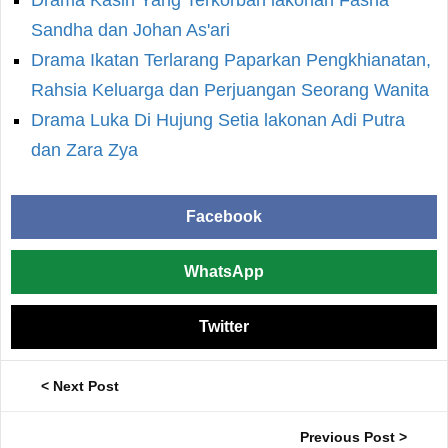
Drama Kasih Yang Terkorban lakonan Fasha
Sandha dan Johan As'ari
Drama Ikatan Terlarang Paparkan Pengkhianatan,
Rahsia Keluarga dan Perjuangan Seorang Wanita
Drama Luka Di Hujung Setia lakonan Adi Putra
dan Zara Zya
Facebook
WhatsApp
Twitter
< Next Post
Previous Post >