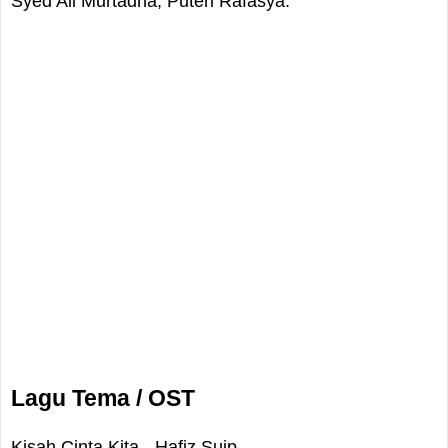
Syed Ali Murtadha, Puteri Rafasya.
Lagu Tema / OST
Kisah Cinta Kita - Hafiz Suip