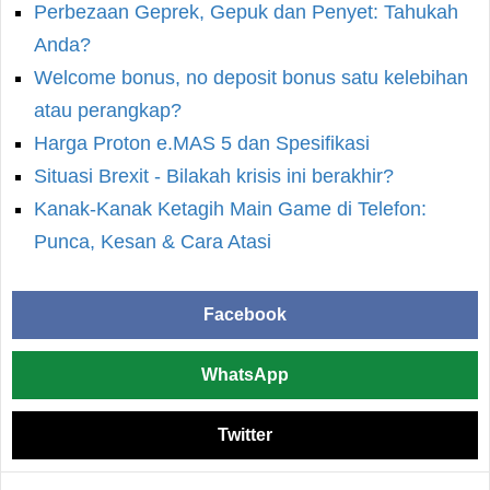
Perbezaan Geprek, Gepuk dan Penyet: Tahukah
Anda?
Welcome bonus, no deposit bonus satu kelebihan
atau perangkap?
Harga Proton e.MAS 5 dan Spesifikasi
Situasi Brexit - Bilakah krisis ini berakhir?
Kanak-Kanak Ketagih Main Game di Telefon:
Punca, Kesan & Cara Atasi
Facebook
WhatsApp
Twitter