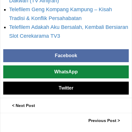
Dakwah (TV Alhijrah)
Telefilem Geng Kompang Kampung – Kisah
Tradisi & Konflik Persahabatan
Telefilem Adakah Aku Bersalah, Kembali Bersiaran
Slot Cerekarama TV3
Facebook
WhatsApp
Twitter
< Next Post
Previous Post >