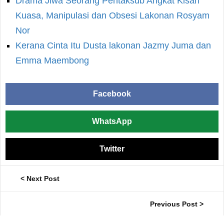
Drama Jiwa Seorang Pentaksub Angkat Kisah
Kuasa, Manipulasi dan Obsesi Lakonan Rosyam
Nor
Kerana Cinta Itu Dusta lakonan Jazmy Juma dan
Emma Maembong
Facebook
WhatsApp
Twitter
< Next Post
Previous Post >