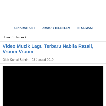
SENARAI POST
DRAMA / TELEFILEM
INFORMASI
Home
/
Hiburan
/
Video Muzik Lagu Terbaru Nabila Razali,
Vroom Vroom
Oleh
Kamal Bahrin
23 Januari 2019