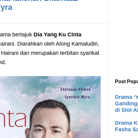
Myra
rama bertajuk
Dia Yang Ku Cinta
Hairani. Diarahkan oleh Along Kamaludin,
 Hairani dan merupakan terbitan syarikat
hd.
Post Popu
Drama ‘Y
Ganding
di Slot 
Drama K
Fasha Sa