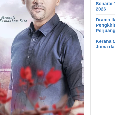
Senarai 
2026
Drama Ik
Pengkhia
Perjuan
Kerana C
Juma d