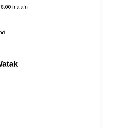
, 8.00 malam
hd
Watak