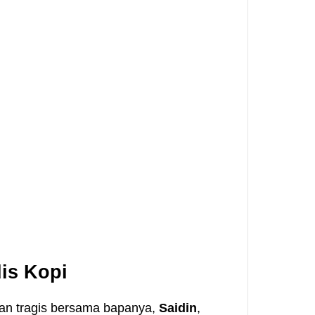
is Kopi
gan tragis bersama bapanya,
Saidin
,