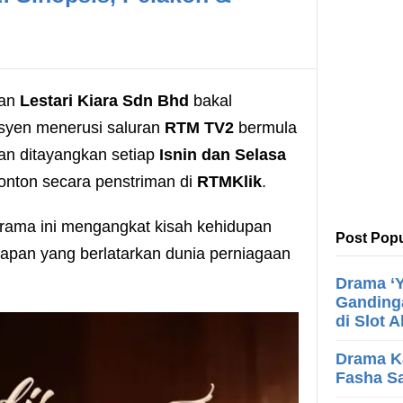
tan
Lestari Kiara Sdn Bhd
bakal
isyen menerusi saluran
RTM TV2
bermula
kan ditayangkan setiap
Isnin dan Selasa
itonton secara penstriman di
RTMKlik
.
drama ini mengangkat kisah kehidupan
Post Popu
apan yang berlatarkan dunia perniagaan
Drama ‘Y
Ganding
di Slot 
Drama K
Fasha Sa