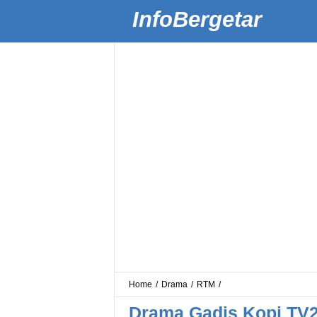
InfoBergetar
Home
/
Drama
/
RTM
/
Drama Gadis Kopi TV2