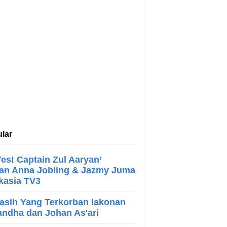
lar
es! Captain Zul Aaryan’
an Anna Jobling & Jazmy Juma
Akasia TV3
asih Yang Terkorban lakonan
ndha dan Johan As'ari