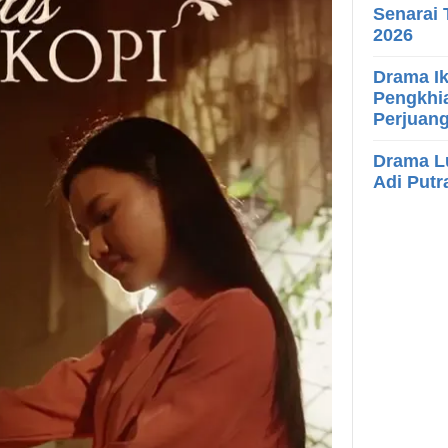
Senarai 
2026
Drama Ik
Pengkhia
Perjuan
Drama Lu
Adi Putr