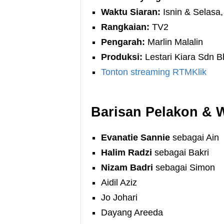
Waktu Siaran:
Isnin & Selasa
Rangkaian:
TV2
Pengarah:
Marlin Malalin
Produksi:
Lestari Kiara Sdn B
Tonton streaming RTMKlik
Barisan Pelakon & 
Evanatie Sannie
sebagai Ain
Halim Radzi
sebagai Bakri
Nizam Badri
sebagai Simon
Aidil Aziz
Jo Johari
Dayang Areeda