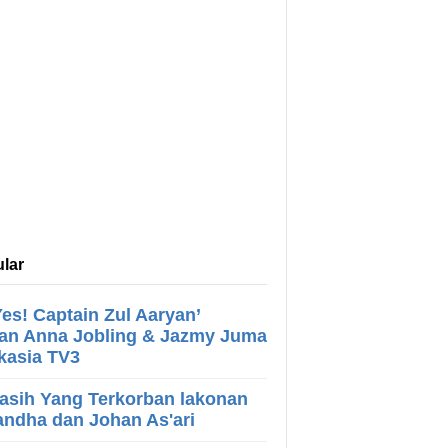
lar
es! Captain Zul Aaryan’
an Anna Jobling & Jazmy Juma
Akasia TV3
asih Yang Terkorban lakonan
ndha dan Johan As'ari