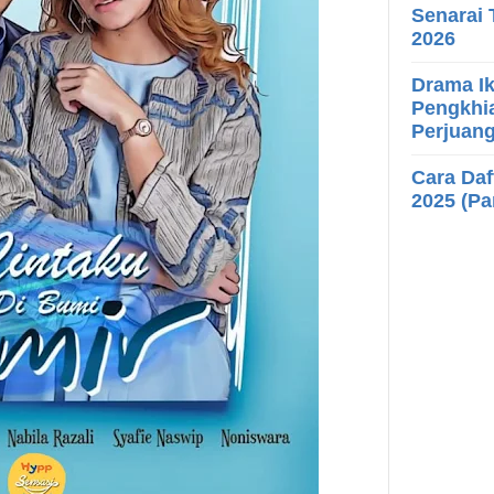
Senarai 
2026
Drama Ik
Pengkhia
Perjuan
Cara Daf
2025 (P