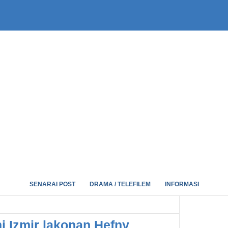
SENARAI POST
DRAMA / TELEFILEM
INFORMASI
i Izmir lakonan Hefny