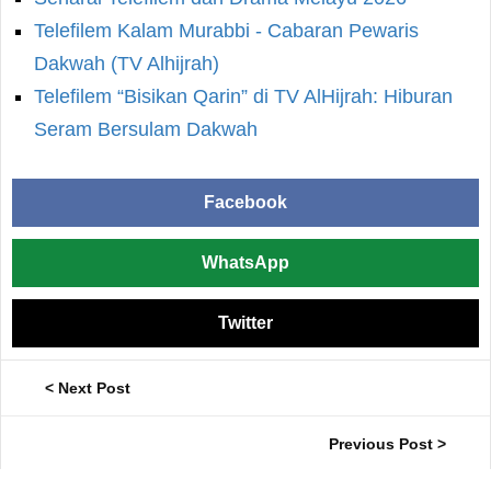
Telefilem Kalam Murabbi - Cabaran Pewaris
Dakwah (TV Alhijrah)
Telefilem “Bisikan Qarin” di TV AlHijrah: Hiburan
Seram Bersulam Dakwah
Facebook
WhatsApp
Twitter
< Next Post
Previous Post >